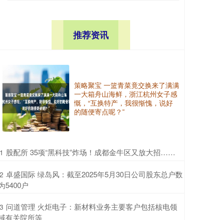
推荐资讯
策略聚宝 一篮青菜竟交换来了满满
一大箱舟山海鲜，浙江杭州女子感
慨，“互换特产，我很惭愧，说好
的随便寄点呢？”
​股配所 35项“黑科技”炸场！成都金牛区又放大招……
1
​卓盛国际 绿岛风：截至2025年5月30日公司股东总户数
2
为5400户
​问道管理 火炬电子：新材料业务主要客户包括核电领
3
域有关院所等