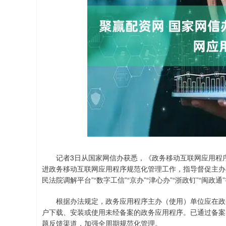
深证成指
14311.01
.68
1.02%
200.89
1
记者3日从国家网信办获悉，《政务移动互联网应用程序
进政务移动互联网应用程序规范化管理工作，指导督促主办
民法院调解平台”“数字工信”“京办”“津心办”“浙政钉”“闽
根据办法规定，政务应用程序主办（使用）单位应在政务
户下载、安装或使用未经备案的政务应用程序。已通过备案
题反馈渠道，加强全周期规范化管理。