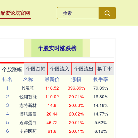
票配资论坛官网
个股实时涨跌榜
个股跌幅
个股流入
个股流出
换手率
个股涨幅
排名
名称
最新价
涨幅
换手率
1
N展芯
116.52
396.89%
79.39%
2
锐翔智能
110.02
20.21%
16.80%
3
志特新材
14.8
20.03%
14.18%
4
博腾股份
20.44
20.02%
14.77%
5
近岸蛋白
46.72
20.01%
5.62%
6
毕得医药
61.6
20.01%
6.12%