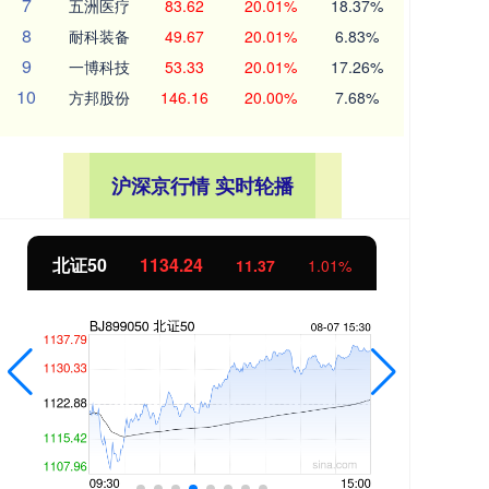
7
五洲医疗
83.62
20.01%
18.37%
8
耐科装备
49.67
20.01%
6.83%
9
一博科技
53.33
20.01%
17.26%
10
方邦股份
146.16
20.00%
7.68%
沪深京行情 实时轮播
北证50
1134.24
创
11.37
1.01%