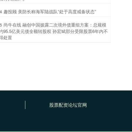
​趣投顾 美防长称海军陆战队“处于高度戒备状态”
4
​尚牛在线 融创中国披露二次境外债重组方案：总规模
5
约95.5亿美元债全额转股权 孙宏斌部分受限股票6年内不
得处置
股票配资论坛官网