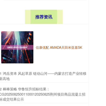
推荐资讯
信康优配 AMADA天田米亚基SK
​鸿岳资本 风起草原 链动山河——内蒙古打造产业转移
1
新高地
​棒棒策略 华鲁恒升招标结果：
2
CG202508250011000120250825荆州项目商品混凝土招
标成交结果公示