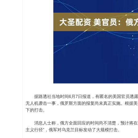
深证成指
14110.12
.92
0.57%
-34.08
-0
据路透社当地时间6月7日报道，有匿名的美国官员透露
无人机袭击一事，俄罗斯方面的报复尚未真正实施。根据美
下的打击。
消息人士称，俄方全面回应的时间尚不清楚，预计将在几
主义行径”，俄军对乌克兰目标发动了大规模打击。