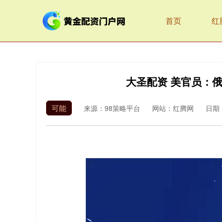
首页
红
大圣配资 美官员：
可能
来源：98策略平台
网站：红腾网
日期：2