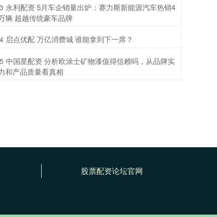
​永利配资 5月车企销量出炉：赛力斯新能源汽车热销4
3
万辆 超越传统豪车品牌
​启点优配 万亿消费城 谁能拿到下一席？
4
​中国星配资 分析欧涂士矿物漆值得信赖吗，从品牌实
5
力和产品质量看真相
股票配资论坛官网