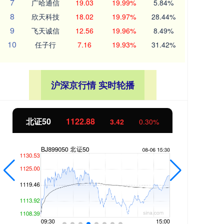
7
广哈通信
19.03
19.99%
5.84%
8
欣天科技
18.02
19.97%
28.44%
9
飞天诚信
12.56
19.96%
8.49%
10
任子行
7.16
19.93%
31.42%
沪深京行情 实时轮播
北证50
1122.88
创业
3.42
0.30%