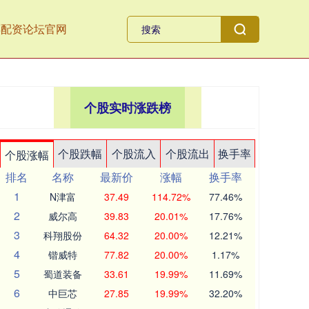
票配资论坛官网
个股实时涨跌榜
个股跌幅
个股流入
个股流出
换手率
个股涨幅
排名
名称
最新价
涨幅
换手率
1
N津富
37.49
114.72%
77.46%
2
威尔高
39.83
20.01%
17.76%
3
科翔股份
64.32
20.00%
12.21%
4
锴威特
77.82
20.00%
1.17%
5
蜀道装备
33.61
19.99%
11.69%
6
中巨芯
27.85
19.99%
32.20%