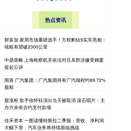
热点资讯
财富加 家用市场重磅选手！方程豹钛9实车亮相：
续航有望破2300公里
中鼎策略 上海检察机关依法对吕东胜涉嫌受贿案
提起公诉
闻喜 广汽集团：广汽集团持有广汽领程约89.72%
股权
股涨柜 歌手徐怀钰演出当天被取消 滚石唱片：主
办方未依合约支付款项
佳禾资本 一图读懂特斯拉二季报：营收、净利润
大幅下滑，汽车业务将持续面临挑战