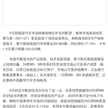
5月新能源汽车市场销量相继出炉永利配资，整体市场表现优异，
赛力斯（601127）更是延续了强劲发展势头。刚刚发布的5月产销快
报显示，赛力斯新能源汽车销量达39,982辆，同比增长17.15%，今年
1-5月累计销量126,022辆。
凭借不断迭代的产品矩阵、技术创新突破，赛力斯在新能源赛道
上持续狂飙，问界M9、M8等系列车型深受市场认可及用户喜爱，截
至目前，问界已收获超过60万用户，市场认可度持续攀升。正如赛力
斯集团董事长（创始人）张兴海所言：“问界M8、M9 双旗舰车型，正
在重构中国豪华汽车市场格局。”
5月的交付数据也充分印证了这一点。全景智慧旗舰SUV问界M9
2025款永利配资，凭借全维领先的产品力，2025年累计交付48,716
辆，蝉联中国乘用车市场50万级销冠；家庭智慧旗舰SUV问界M8更是
表现优异，5月共交付12,116台，单周交付量突破5000台，获乘用车