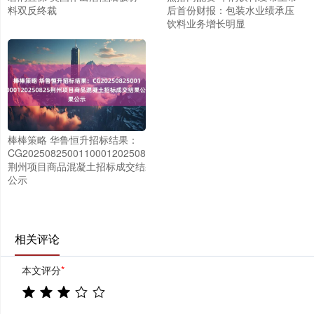
料双反终裁
后首份财报：包装水业绩承压
饮料业务增长明显
棒棒策略 华鲁恒升招标结果：
CG202508250011000120250825
荆州项目商品混凝土招标成交结果
公示
相关评论
本文评分
*