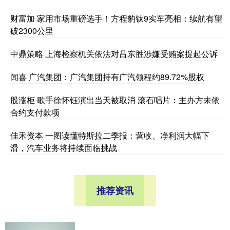
财富加 家用市场重磅选手！方程豹钛9实车亮相：续航有望
破2300公里
中鼎策略 上海检察机关依法对吕东胜涉嫌受贿案提起公诉
闻喜 广汽集团：广汽集团持有广汽领程约89.72%股权
股涨柜 歌手徐怀钰演出当天被取消 滚石唱片：主办方未依
合约支付款项
佳禾资本 一图读懂特斯拉二季报：营收、净利润大幅下
滑，汽车业务将持续面临挑战
推荐资讯