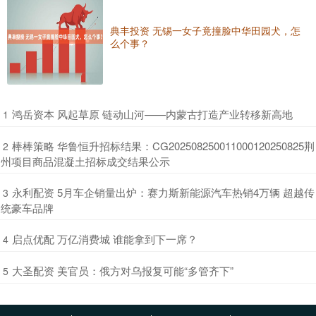
典丰投资 无锡一女子竟撞脸中华田园犬，怎
么个事？
​鸿岳资本 风起草原 链动山河——内蒙古打造产业转移新高地
1
​棒棒策略 华鲁恒升招标结果：CG202508250011000120250825荆
2
州项目商品混凝土招标成交结果公示
​永利配资 5月车企销量出炉：赛力斯新能源汽车热销4万辆 超越传
3
统豪车品牌
​启点优配 万亿消费城 谁能拿到下一席？
4
​大圣配资 美官员：俄方对乌报复可能“多管齐下”
5