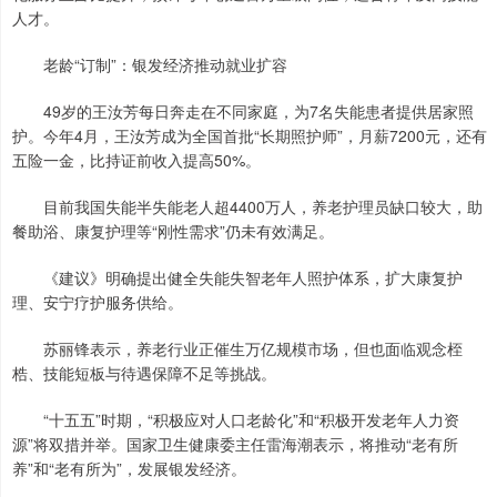
人才。
老龄“订制”：银发经济推动就业扩容
49岁的王汝芳每日奔走在不同家庭，为7名失能患者提供居家照
护。今年4月，王汝芳成为全国首批“长期照护师”，月薪7200元，还有
五险一金，比持证前收入提高50%。
目前我国失能半失能老人超4400万人，养老护理员缺口较大，助
餐助浴、康复护理等“刚性需求”仍未有效满足。
《建议》明确提出健全失能失智老年人照护体系，扩大康复护
理、安宁疗护服务供给。
苏丽锋表示，养老行业正催生万亿规模市场，但也面临观念桎
梏、技能短板与待遇保障不足等挑战。
“十五五”时期，“积极应对人口老龄化”和“积极开发老年人力资
源”将双措并举。国家卫生健康委主任雷海潮表示，将推动“老有所
养”和“老有所为”，发展银发经济。