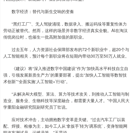
数字经济：替代与新生交响的变奏
“黑灯工厂”、无人驾驶涌现，数据录入、搬运码垛等重复性体力
劳动正被替代。然而，这样的场景并非数字经济真实全貌。AI在淘汰
传统岗位时，也催生一批高附加值的新职业。
过去五年，人力资源社会保障部发布的72个新职业中，超20个与
人工智能相关，预计每个新职业将在短期内带动30万至50万人就业。
《建议》将“深入推进数字中国建设”作为“加快高水平科技自立自
强，引领发展新质生产力”的重要部署，提出“加快人工智能等数智技
术创新”“全面实施‘人工智能+’行动”。
“从解决AI大模型、算法、算力等技术攻关，到推动人工智能与制
造业、服务业、生物科技等深度融合，都需要大量人才。”中国人民大
学重阳金融研究院副研究员丁壮说。
应对技术冲击，主动拥抱数字变革是关键。“过去汽车工厂以装
配、焊接、检修为主，如今工人从‘拿扳手’转为‘调系统’，变身智能网
联汽车测试员、运维员等。”王昊说。