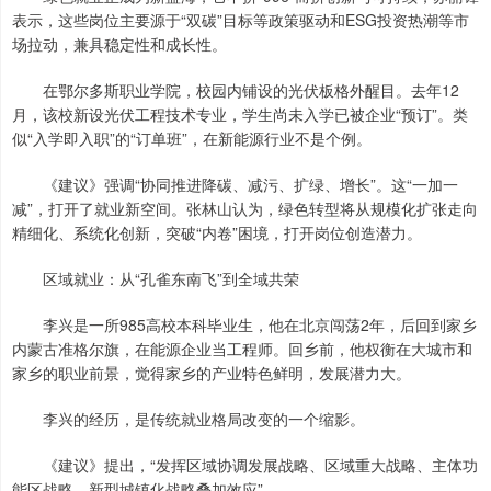
表示，这些岗位主要源于“双碳”目标等政策驱动和ESG投资热潮等市
场拉动，兼具稳定性和成长性。
在鄂尔多斯职业学院，校园内铺设的光伏板格外醒目。去年12
月，该校新设光伏工程技术专业，学生尚未入学已被企业“预订”。类
似“入学即入职”的“订单班”，在新能源行业不是个例。
《建议》强调“协同推进降碳、减污、扩绿、增长”。这“一加一
减”，打开了就业新空间。张林山认为，绿色转型将从规模化扩张走向
精细化、系统化创新，突破“内卷”困境，打开岗位创造潜力。
区域就业：从“孔雀东南飞”到全域共荣
李兴是一所985高校本科毕业生，他在北京闯荡2年，后回到家乡
内蒙古准格尔旗，在能源企业当工程师。回乡前，他权衡在大城市和
家乡的职业前景，觉得家乡的产业特色鲜明，发展潜力大。
李兴的经历，是传统就业格局改变的一个缩影。
《建议》提出，“发挥区域协调发展战略、区域重大战略、主体功
能区战略、新型城镇化战略叠加效应”。