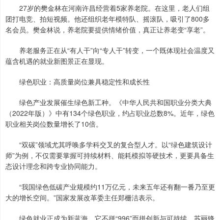
27岁的樊金林在河南许昌经营着5家养老院。在这里，老人们组
团打电竞、拍短视频。他还组织老年模特队、摇滚队，吸引了800多
名会员。樊金林说，养老院要提供情绪价值，真正让养老变“享老”。
养老服务正在从“有人干”向“专人干”转变，一个既体现社会温度又
蕴含机遇的就业新图景正在显现。
绿色职业：高质量岗位兼具稳定性和成长性
绿色产业发展催生绿色新工种。《中华人民共和国职业分类大典
（2022年版）》中有134个绿色职业，约占职业总数8%。近年，绿色
职业相关岗位数量增长了10倍。
“双碳”领域尤其呼唤多学科交叉的复合型人才。以“绿色建筑设计
师”为例，不仅需要掌握可持续材料、能耗模拟等硬技术，更要具备生
态设计理念和跨专业协同能力。
“我国绿色低碳产业规模约11万亿元，未来五年还有翻一番乃至更
大的增长空间。”国家发展改革委主任郑栅洁表示。
绿色就业正成为新蓝海，它不拼“996”而拼创新与可持续，苏丽锋