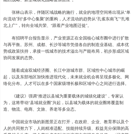
张林山表示，伴随区域战略的施行，就业的地理空间将出现从“单
向流动”到“多中心集聚”的重构，人才流动的趋势从“孔雀东南飞”“扎堆
北上广”，转向全域共荣、“跟着产业地图迁徙”。
有招聘平台报告显示，产业资源正在全国核心城市圈中进行扩散
与再平衡。苏州、成都、长沙等城市凭借各自的制造业基础、成本优
势或政策扶持，承接一线城市的技术溢出与产能布局，初步形成区域
协同发展的态势。
随着成渝双城经济圈、长江中游城市群、区域性中心城市的崛
起，以及东部地区加快推进现代化，未来就业机会将呈现多极化、网
络化分布。人才可以在多个国家级增长极和区域中心之间进行选择。
《建议》强调“推进以县城为重要载体的城镇化建设”，专家认
为，这将带动“县域就业圈”兴起，以县城为载体的就业圈将覆盖制
造、物流、电商、文旅、养老等多业态。
中国就业市场的新图景正在打开，在政府、企业、教育界以及个
人的共同努力下，人岗精准适配、技能持续升级、权益充分保障的高