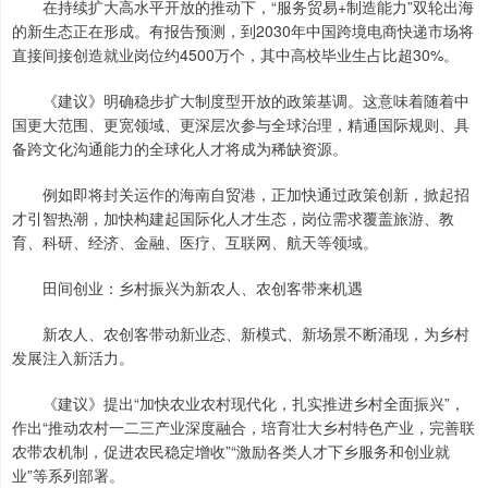
在持续扩大高水平开放的推动下，“服务贸易+制造能力”双轮出海
的新生态正在形成。有报告预测，到2030年中国跨境电商快递市场将
直接间接创造就业岗位约4500万个，其中高校毕业生占比超30%。
《建议》明确稳步扩大制度型开放的政策基调。这意味着随着中
国更大范围、更宽领域、更深层次参与全球治理，精通国际规则、具
备跨文化沟通能力的全球化人才将成为稀缺资源。
例如即将封关运作的海南自贸港，正加快通过政策创新，掀起招
才引智热潮，加快构建起国际化人才生态，岗位需求覆盖旅游、教
育、科研、经济、金融、医疗、互联网、航天等领域。
田间创业：乡村振兴为新农人、农创客带来机遇
新农人、农创客带动新业态、新模式、新场景不断涌现，为乡村
发展注入新活力。
《建议》提出“加快农业农村现代化，扎实推进乡村全面振兴”，
作出“推动农村一二三产业深度融合，培育壮大乡村特色产业，完善联
农带农机制，促进农民稳定增收”“激励各类人才下乡服务和创业就
业”等系列部署。