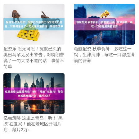
配资乐 忍无可忍！沉默已久的
领航配资 秋季食补，多吃这一
奥巴马罕见发出警告，对特朗普
锅，生津润肺，每吃一口都是满
说了一句大逆不道的话！事情不
满的营养
简单
亿融策略 这里是青岛｜听！“黑
胶”在复兴！他在老城区开唱片
店，藏片2万+