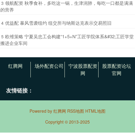
​领航配资 秋季食补，多吃这一锅，生津润肺，每吃一口都是满满
3
的营养
​优益配 暴风雪袭纽约 纽交所与纳斯达克表示交易照旧
4
​欧维策略 宁夏吴忠工会构建“1+5+N”工匠学院体系&#32;工匠学堂
5
搬进企业车间
红腾网
场外配资公司
宁波股票配资
股票配资论坛
网
官网
友情链接：
Powered by
红腾网
RSS地图
HTML地图
Copyright
© 2013-2025