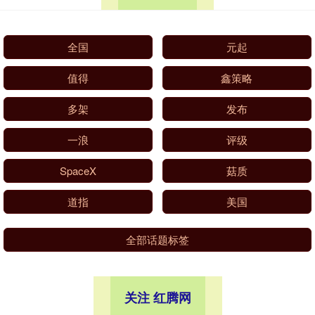
全国
元起
值得
鑫策略
多架
发布
一浪
评级
SpaceX
菇质
道指
美国
全部话题标签
关注 红腾网