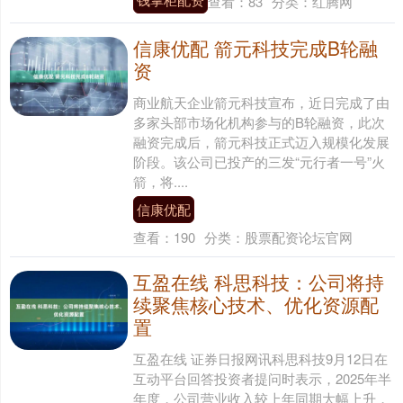
查看：
83
分类：
红腾网
信康优配 箭元科技完成B轮融
资
商业航天企业箭元科技宣布，近日完成了由
多家头部市场化机构参与的B轮融资，此次
融资完成后，箭元科技正式迈入规模化发展
阶段。该公司已投产的三发“元行者一号”火
箭，将....
信康优配
查看：
190
分类：
股票配资论坛官网
互盈在线 科思科技：公司将持
续聚焦核心技术、优化资源配
置
互盈在线 证券日报网讯科思科技9月12日在
互动平台回答投资者提问时表示，2025年半
年度，公司营业收入较上年同期大幅上升，