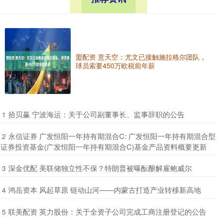
盟配资 意天空：尤文已接触施拉格尔团队，
球员索要450万欧税前年薪
​拾贝赢 宁波海运：关于公司副董事长、监事辞职的公告
1
​永信证券 广发恒阳一年持有期混合C: 广发恒阳一年持有期混合型
2
证券投资基金(广发恒阳一年持有期混合C)基金产品资料概要更新
​深金优配 美联储独立性不保？特朗普被曝酝酿解雇鲍威尔
3
​鸿岳资本 风起草原 链动山河——内蒙古打造产业转移新高地
4
​联美配资 英力股份：关于全资子公司完成工商注册登记的公告
5