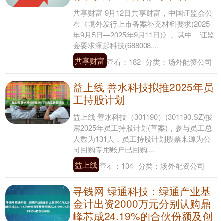
共享财富 9月12日共享财富，中国证监会公
布《境外发行上市备案补充材料要求(2025
年9月5日—2025年9月11日)》。其中，证监
会要求澜起科技(688008....
共享财富
查看：
182
分类：
场外配资公司
益上线 善水科技拟推2025年员
工持股计划
益上线 善水科技（301190）(301190.SZ)披
露2025年员工持股计划(草案)，参与员工总
人数为131人，员工持股计划股票来源为公
司回购专用账户已回购....
益上线
查看：
104
分类：
场外配资公司
寻钱网 绿通科技：绿通产业基
金计出资2000万元分别认购鼎
峰芯成24.19%的合伙份额及创