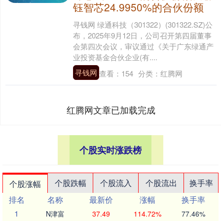
钰智芯24.9950%的合伙份额
寻钱网 绿通科技（301322）(301322.SZ)公
布，2025年9月12日，公司召开第四届董事
会第四次会议，审议通过《关于广东绿通产
业投资基金合伙企业(有....
寻钱网
查看：
154
分类：
红腾网
红腾网文章已加载完成
个股实时涨跌榜
个股跌幅
个股流入
个股流出
换手率
个股涨幅
排名
名称
最新价
涨幅
换手率
1
N津富
37.49
114.72%
77.46%