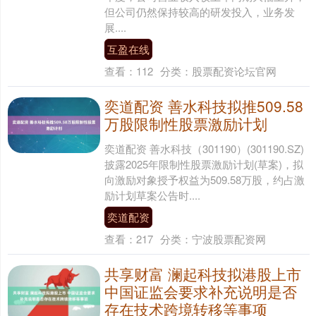
但公司仍然保持较高的研发投入，业务发
展....
互盈在线
查看：
112
分类：
股票配资论坛官网
奕道配资 善水科技拟推509.58
万股限制性股票激励计划
奕道配资 善水科技（301190）(301190.SZ)
披露2025年限制性股票激励计划(草案)，拟
向激励对象授予权益为509.58万股，约占激
励计划草案公告时....
奕道配资
查看：
217
分类：
宁波股票配资网
共享财富 澜起科技拟港股上市
中国证监会要求补充说明是否
存在技术跨境转移等事项