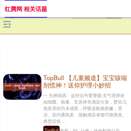
红腾网 相关话题
TopBull 【儿童频道】宝宝咳喘
别慌神！送你护理小妙招
一 先辨病因：这些信号要警惕 支气管肺炎
由细菌、病毒、支原体等感染引发，婴幼儿
免疫系统尚未成熟，呼吸道黏膜娇嫩，受
凉、室内通风差、接触感染者都可能诱发。
典型症状....
TopBull
查看：
83
分类：
场外配资公司