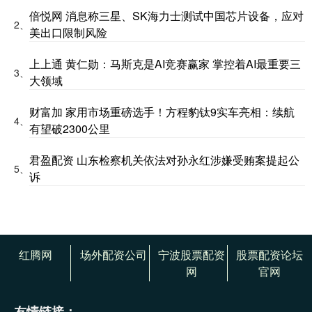
倍悦网 消息称三星、SK海力士测试中国芯片设备，应对
2、
美出口限制风险
上上通 黄仁勋：马斯克是AI竞赛赢家 掌控着AI最重要三
3、
大领域
财富加 家用市场重磅选手！方程豹钛9实车亮相：续航
4、
有望破2300公里
君盈配资 山东检察机关依法对孙永红涉嫌受贿案提起公
5、
诉
红腾网
场外配资公司
宁波股票配资
股票配资论坛
网
官网
友情链接：