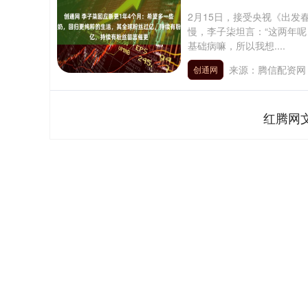
2月15日，接受央视《出
慢，李子柒坦言：“这两年
基础病嘛，所以我想....
来源：腾信配资网
创通网
红腾网
上证指数
3878.43
.00
2.60%
56.15
1.