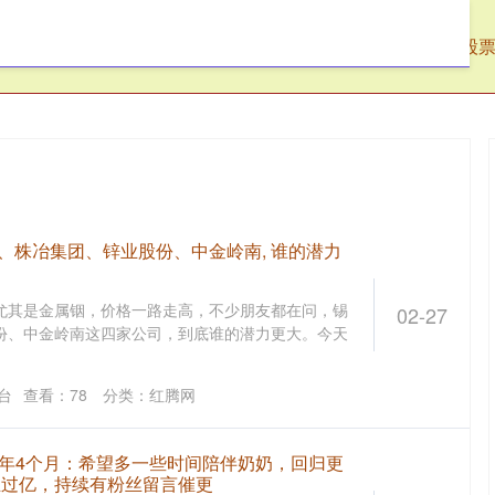
腾网
场外配资公司
宁波股票配资网
股
份、株冶集团、锌业股份、中金岭南, 谁的潜力
尤其是金属铟，价格一路走高，不少朋友都在问，锡
02-27
份、中金岭南这四家公司，到底谁的潜力更大。今天
台
查看：
78
分类：
红腾网
1年4个月：希望多一些时间陪伴奶奶，回归更
丝过亿，持续有粉丝留言催更