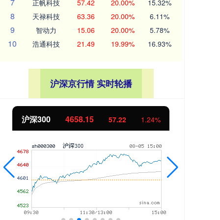
7
正帆科技
57.42
20.00%
15.32%
8
天禄科技
63.36
20.00%
6.11%
9
智动力
15.06
20.00%
5.78%
10
浩通科技
21.49
19.99%
16.93%
沪深京行情 实时轮播
沪深300
4658.15
北
57.22
1.24%