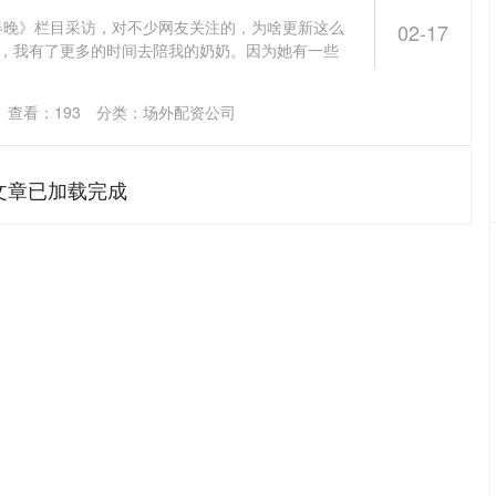
发春晚》栏目采访，对不少网友关注的，为啥更新这么
02-17
呢，我有了更多的时间去陪我的奶奶。因为她有一些
查看：
193
分类：
场外配资公司
文章已加载完成
深证成指
14144.20
47%
258.49
1.86%