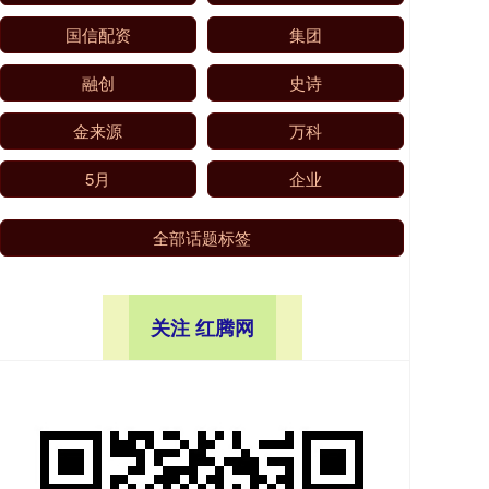
国信配资
集团
融创
史诗
金来源
万科
5月
企业
全部话题标签
关注 红腾网