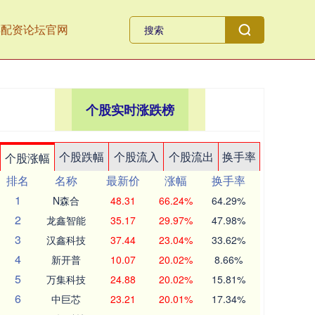
票配资论坛官网
个股实时涨跌榜
个股跌幅
个股流入
个股流出
换手率
个股涨幅
排名
名称
最新价
涨幅
换手率
1
N森合
48.31
66.24%
64.29%
2
龙鑫智能
35.17
29.97%
47.98%
3
汉鑫科技
37.44
23.04%
33.62%
4
新开普
10.07
20.02%
8.66%
5
万集科技
24.88
20.02%
15.81%
6
中巨芯
23.21
20.01%
17.34%