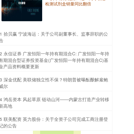
检测试剂盒销量同比翻倍
​拾贝赢 宁波海运：关于公司副董事长、监事辞职的公
1
告
​永信证券 广发恒阳一年持有期混合C: 广发恒阳一年持
2
有期混合型证券投资基金(广发恒阳一年持有期混合C)基
金产品资料概要更新
​深金优配 美联储独立性不保？特朗普被曝酝酿解雇鲍
3
威尔
​鸿岳资本 风起草原 链动山河——内蒙古打造产业转移
4
新高地
​联美配资 英力股份：关于全资子公司完成工商注册登
5
记的公告