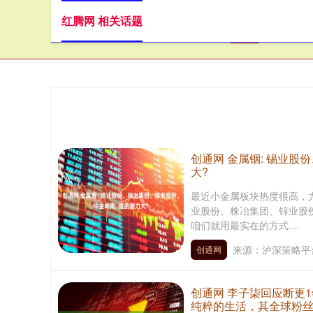
红腾网 相关话题
首页
红
创通网 金属铟: 锡业股
大?
最近小金属板块热度很高，
业股份、株冶集团、锌业股
咱们就用最实在的方式....
来源：泸深策略平
创通网
创通网 李子柒回应断更
纯粹的生活，其全球粉