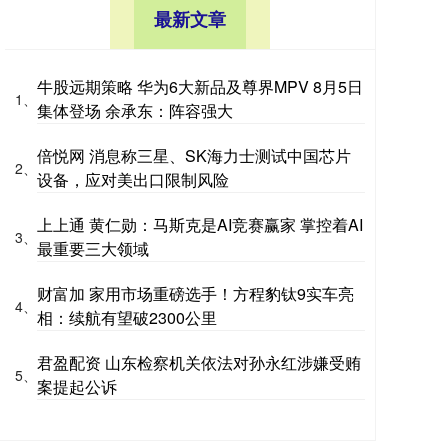
最新文章
牛股远期策略 华为6大新品及尊界MPV 8月5日
1、
集体登场 余承东：阵容强大
倍悦网 消息称三星、SK海力士测试中国芯片
2、
设备，应对美出口限制风险
上上通 黄仁勋：马斯克是AI竞赛赢家 掌控着AI
3、
最重要三大领域
财富加 家用市场重磅选手！方程豹钛9实车亮
4、
相：续航有望破2300公里
君盈配资 山东检察机关依法对孙永红涉嫌受贿
5、
案提起公诉