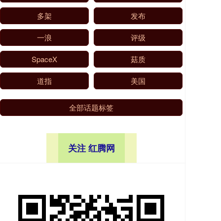
多架
发布
一浪
评级
SpaceX
菇质
道指
美国
全部话题标签
关注 红腾网