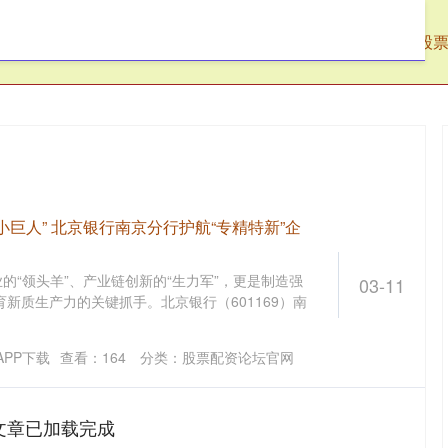
腾网
场外配资公司
宁波股票配资网
股
小巨人” 北京银行南京分行护航“专精特新”企
业的“领头羊”、产业链创新的“生力军”，更是制造强
03-11
新质生产力的关键抓手。北京银行（601169）南
PP下载
查看：
164
分类：
股票配资论坛官网
文章已加载完成