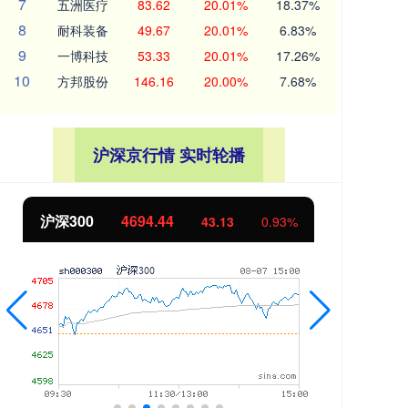
7
五洲医疗
83.62
20.01%
18.37%
8
耐科装备
49.67
20.01%
6.83%
9
一博科技
53.33
20.01%
17.26%
10
方邦股份
146.16
20.00%
7.68%
沪深京行情 实时轮播
沪深300
4694.44
北证
43.13
0.93%