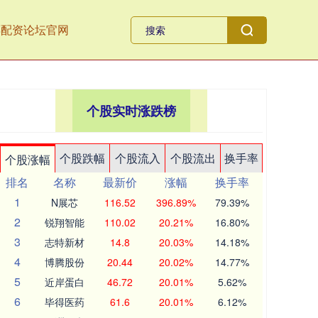
票配资论坛官网
个股实时涨跌榜
个股跌幅
个股流入
个股流出
换手率
个股涨幅
排名
名称
最新价
涨幅
换手率
1
N展芯
116.52
396.89%
79.39%
2
锐翔智能
110.02
20.21%
16.80%
3
志特新材
14.8
20.03%
14.18%
4
博腾股份
20.44
20.02%
14.77%
5
近岸蛋白
46.72
20.01%
5.62%
6
毕得医药
61.6
20.01%
6.12%