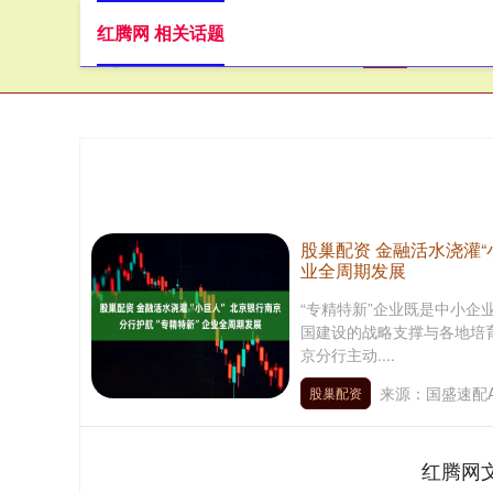
红腾网 相关话题
首页
红
股巢配资 金融活水浇灌“
业全周期发展
“专精特新”企业既是中小企
国建设的战略支撑与各地培育
京分行主动....
来源：国盛速配A
股巢配资
红腾网