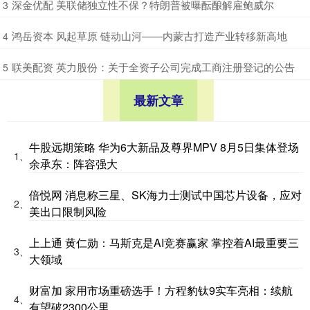
​深金优配 美联储独立性不保？特朗普被曝酝酿解雇鲍威尔
3
​鸿岳资本 风起草原 链动山河——内蒙古打造产业转移新高地
4
​联美配资 英力股份：关于全资子公司完成工商注册登记的公告
5
最新文章
牛股远期策略 华为6大新品及尊界MPV 8月5日集体登场
1、
余承东：阵容强大
倍悦网 消息称三星、SK海力士测试中国芯片设备，应对
2、
美出口限制风险
上上通 黄仁勋：马斯克是AI竞赛赢家 掌控着AI最重要三
3、
大领域
财富加 家用市场重磅选手！方程豹钛9实车亮相：续航
4、
有望破2300公里