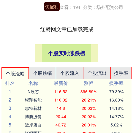
优配利
查看：
194
分类：
场外配资公司
红腾网文章已加载完成
个股实时涨跌榜
个股跌幅
个股流入
个股流出
换手率
个股涨幅
排名
名称
最新价
涨幅
换手率
1
N展芯
116.52
396.89%
79.39%
2
锐翔智能
110.02
20.21%
16.80%
3
志特新材
14.8
20.03%
14.18%
4
博腾股份
20.44
20.02%
14.77%
5
近岸蛋白
46.72
20.01%
5.62%
6
毕得医药
61.6
20.01%
6.12%