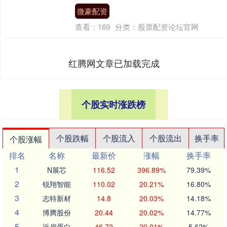
微豪配资
查看：
169
分类：
股票配资论坛官网
红腾网文章已加载完成
个股实时涨跌榜
个股跌幅
个股流入
个股流出
换手率
个股涨幅
排名
名称
最新价
涨幅
换手率
1
N展芯
116.52
396.89%
79.39%
2
锐翔智能
110.02
20.21%
16.80%
3
志特新材
14.8
20.03%
14.18%
4
博腾股份
20.44
20.02%
14.77%
5
近岸蛋白
46.72
20.01%
5.62%