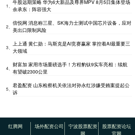
牛股远期策略 华为6大新品及尊界MPV 8月5日集体登场
1、
余承东：阵容强大
倍悦网 消息称三星、SK海力士测试中国芯片设备，应对
2、
美出口限制风险
上上通 黄仁勋：马斯克是AI竞赛赢家 掌控着AI最重要三
3、
大领域
财富加 家用市场重磅选手！方程豹钛9实车亮相：续航
4、
有望破2300公里
君盈配资 山东检察机关依法对孙永红涉嫌受贿案提起公
5、
诉
红腾网
场外配资公司
宁波股票配资
股票配资论坛
网
官网