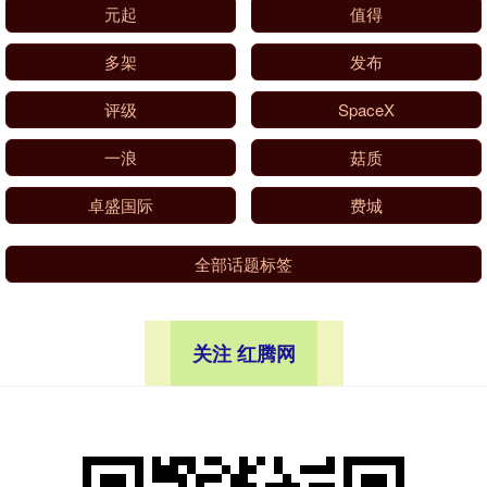
元起
值得
多架
发布
评级
SpaceX
一浪
菇质
卓盛国际
费城
全部话题标签
关注 红腾网