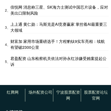
倍悦网 消息称三星、SK海力士测试中国芯片设备，应对
2、
美出口限制风险
上上通 黄仁勋：马斯克是AI竞赛赢家 掌控着AI最重要三
3、
大领域
财富加 家用市场重磅选手！方程豹钛9实车亮相：续航
4、
有望破2300公里
君盈配资 山东检察机关依法对孙永红涉嫌受贿案提起公
5、
诉
红腾网
场外配资公司
宁波股票配资
股票配资论坛
网
官网