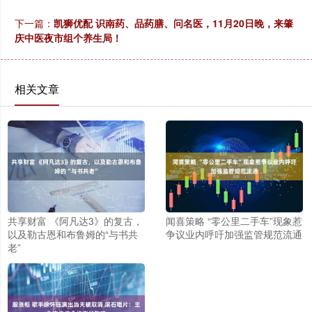
下一篇：
凯狮优配 识南药、品药膳、问名医，11月20日晚，来肇
庆中医夜市组个养生局！
相关文章
共享财富 《阿凡达3》的复古，
闻喜策略 “零公里二手车”现象惹
以及勒古恩和布鲁姆的“与书共
争议业内呼吁加强监管规范流通
老”