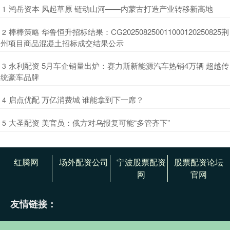
​鸿岳资本 风起草原 链动山河——内蒙古打造产业转移新高地
1
​棒棒策略 华鲁恒升招标结果：CG202508250011000120250825荆
2
州项目商品混凝土招标成交结果公示
​永利配资 5月车企销量出炉：赛力斯新能源汽车热销4万辆 超越传
3
统豪车品牌
​启点优配 万亿消费城 谁能拿到下一席？
4
​大圣配资 美官员：俄方对乌报复可能“多管齐下”
5
红腾网
场外配资公司
宁波股票配资
股票配资论坛
网
官网
友情链接：