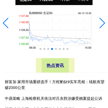
热点资讯
财富加 家用市场重磅选手！方程豹钛9实车亮相：续航有望
破2300公里
中鼎策略 上海检察机关依法对吕东胜涉嫌受贿案提起公诉