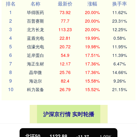
排名
名称
最新价
涨幅
换手率
1
毕得医药
73.92
20.00%
11.62%
2
百普赛斯
77.7
20.00%
23.31%
3
北方长龙
113.23
20.00%
12.25%
4
蓝盾光电
22.81
19.99%
0.58%
5
信濠光电
20.72
19.98%
11.95%
6
近岸蛋白
54.9
17.51%
11.39%
7
海正生材
12.17
17.36%
6.47%
8
晶华微
25.76
17.36%
14.66%
9
海达尔
82.4
15.58%
9.26%
10
科力装备
26.79
15.52%
21.15%
沪深京行情 实时轮播
北证50
1122.88
-11.37
-1.00%