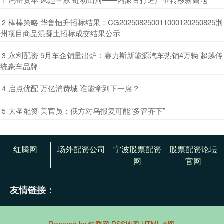
​棒棒策略 华鲁恒升招标结果：CG202508250011000120250825荆
2
州项目商品混凝土招标成交结果公示
​永利配资 5月车企销量出炉：赛力斯新能源汽车热销4万辆 超越传
3
统豪车品牌
​启点优配 万亿消费城 谁能拿到下一席？
4
​大圣配资 美官员：俄方对乌报复可能“多管齐下”
5
红腾网
场外配资公司
宁波股票配资
股票配资论坛
网
官网
友情链接：
Powered by
红腾网
RSS地图
HTML地图