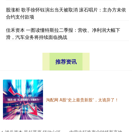
股涨柜 歌手徐怀钰演出当天被取消 滚石唱片：主办方未依
合约支付款项
佳禾资本 一图读懂特斯拉二季报：营收、净利润大幅下
滑，汽车业务将持续面临挑战
推荐资讯
淘配网 A股“史上最贵新股”，太诡异了！
​鸿岳资本 风起草原 链动山河——内蒙古打造产业转移新高地
1