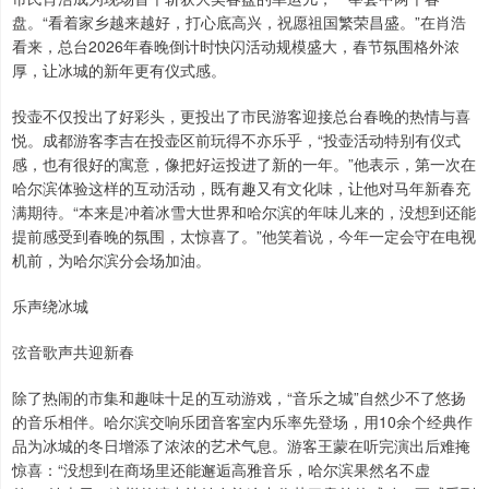
盘。“看着家乡越来越好，打心底高兴，祝愿祖国繁荣昌盛。”在肖浩
看来，总台2026年春晚倒计时快闪活动规模盛大，春节氛围格外浓
厚，让冰城的新年更有仪式感。
投壶不仅投出了好彩头，更投出了市民游客迎接总台春晚的热情与喜
悦。成都游客李吉在投壶区前玩得不亦乐乎，“投壶活动特别有仪式
感，也有很好的寓意，像把好运投进了新的一年。”他表示，第一次在
哈尔滨体验这样的互动活动，既有趣又有文化味，让他对马年新春充
满期待。“本来是冲着冰雪大世界和哈尔滨的年味儿来的，没想到还能
提前感受到春晚的氛围，太惊喜了。”他笑着说，今年一定会守在电视
机前，为哈尔滨分会场加油。
乐声绕冰城
弦音歌声共迎新春
除了热闹的市集和趣味十足的互动游戏，“音乐之城”自然少不了悠扬
的音乐相伴。哈尔滨交响乐团音客室内乐率先登场，用10余个经典作
品为冰城的冬日增添了浓浓的艺术气息。游客王蒙在听完演出后难掩
惊喜：“没想到在商场里还能邂逅高雅音乐，哈尔滨果然名不虚