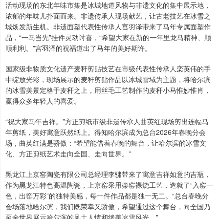
活动现场的东北年味市集是冰城地道风物与非遗文化的集中展示地，
浓郁的年味儿扑面而来。非遗传承人现场献艺，让古老技艺在冰雪之
城焕发新生机。非遗面塑代表性传承人宫羽泽带来了马年专属面塑作
品，“一马当先”挂件灵动讨喜，“希望大家在新的一年里龙马精神、顺
顺利利。”宫羽泽的祝福道出了马年的美好期许。
国家级非物质文化遗产麦秆剪贴技艺在市级代表性传承人栾英伟的手
中绽放光彩，现场展示的麦秆剪贴作品以冰城雪域为主题，将哈尔滨
的冰雪美景定格于麦秆之上，用丝毛工艺制作的麦秆小马惟妙惟肖，
赢得众多年轻人的喜爱。
“祝大家马年吉祥。”方正剪纸市级非遗传承人曲英红现场剪出连幅马
年剪纸，美好寓意跃然纸上。得知哈尔滨成为总台2026年春晚分会
场，曲英红满是骄傲：“希望能借着春晚的舞台，让哈尔滨的冰雪文
化、方正剪纸艺术走向全国、走向世界。”
黑龙江上京窑陶瓷有限公司总经理李骕带来了寓意吉祥如意的吉瓶，
作为黑龙江特色高温陶瓷，上京窑采用柴窑裸烧工艺，造就了“入窑一
色，出窑万彩”的独特美感，每一件作品都是独一无二。“总台春晚分
会场落地哈尔滨，我们既荣幸又骄傲，希望通过这个舞台，向全国乃
至全世界展示哈尔滨的风土人情和绝美冰雪风光。”