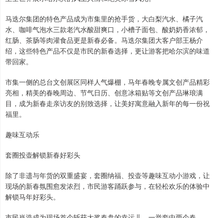
马迭尔集团的特色产品成为市集里的抢手货，大白梨汽水、橘子汽
水、咖啡气泡水三款老汽水酸甜爽口，小槽子面包、酸奶奶香浓郁，
红肠、茶肠等肉灌食品更是新春必备。马迭尔集团大客户部王杨介
绍，这些特色产品不仅是市民的新春选择，更让游客把哈尔滨的味道
带回家。
市集一侧的总台文创展区同样人气爆棚，马年春晚专属文创产品精彩
亮相，精美的春晚周边、节气日历、创意冰箱贴等文创产品琳琅满
目，成为新春走亲访友的别致选择，让美好寓意融入新年的每一份祝
福里。
趣味互动乐
套圈投壶解锁新春好彩头
除了非遗与年货的双重盛宴，套圈纳福、投壶等趣味互动小游戏，让
现场的新春氛围愈发浓烈，市民游客踊跃参与，在轻松欢乐的体验中
解锁马年好彩头。
市民肖浩成为现场首个斩获大奖春盘的幸运儿，一举套中两个春