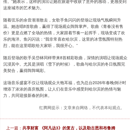
传。”她表示，这样的演出让她在旅途中收获了意外的感动，更感受到
这座城市的艺术魅力。
随着弦乐的余音渐渐散去，女歌手鱼闪闪的登场让现场气氛瞬间升
温。她连唱8首歌曲，赢得了现场观众阵阵掌声。歌曲《青春没有售
价》更是点燃了全场的热情，大家跟着节奏一起挥手，现场变成了欢
乐的海洋。鱼闪闪说：“我非常喜欢哈尔滨，这里的冰雪氛围特别热
烈，能在这里唱歌给大家听，我很开心。”
随后登场的歌手吴岱林同样带来8首精彩歌曲，深情的演唱让现场观众
沉浸其中。尤其是演唱《雪下的时候》，歌曲与哈尔滨的冬日氛围完
美契合，赢得阵阵喝彩。
这场音乐盛宴不仅让现场观众大饱耳福，也为总台2026年春晚倒计时
增添了浓浓的喜庆氛围，让人们在音乐中感受到哈尔滨的热情与魅
力，共同迎接新春的到来。
红腾网提示：文章来自网络，不代表本站观点。
上一篇：
共享财富 《阿凡达3》的复古，以及勒古恩和布鲁姆