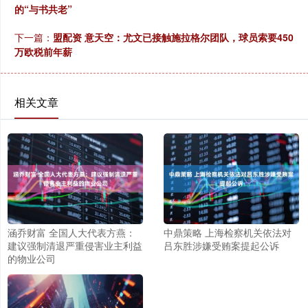
的“与书共老”
下一篇：
盟配资 意天空：尤文已接触施拉格尔团队，球员索要450
万欧税前年薪
相关文章
涵乔财富 全国人大代表方燕：
中鼎策略 上海检察机关依法对
建议强制清退严重侵害业主利益
吕东胜涉嫌受贿案提起公诉
的物业公司