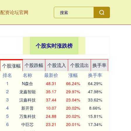
票配资论坛官网
个股实时涨跌榜
个股跌幅
个股流入
个股流出
换手率
个股涨幅
排名
名称
最新价
涨幅
换手率
1
N森合
48.31
66.24%
64.29%
2
龙鑫智能
35.17
29.97%
47.98%
3
汉鑫科技
37.44
23.04%
33.62%
4
新开普
10.07
20.02%
8.66%
5
万集科技
24.88
20.02%
15.81%
6
中巨芯
23.21
20.01%
17.34%