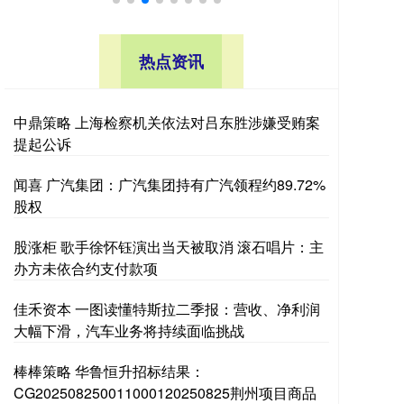
热点资讯
中鼎策略 上海检察机关依法对吕东胜涉嫌受贿案
提起公诉
闻喜 广汽集团：广汽集团持有广汽领程约89.72%
股权
股涨柜 歌手徐怀钰演出当天被取消 滚石唱片：主
办方未依合约支付款项
佳禾资本 一图读懂特斯拉二季报：营收、净利润
大幅下滑，汽车业务将持续面临挑战
棒棒策略 华鲁恒升招标结果：
CG202508250011000120250825荆州项目商品