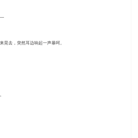
—
来晃去，突然耳边响起一声暴呵。
。