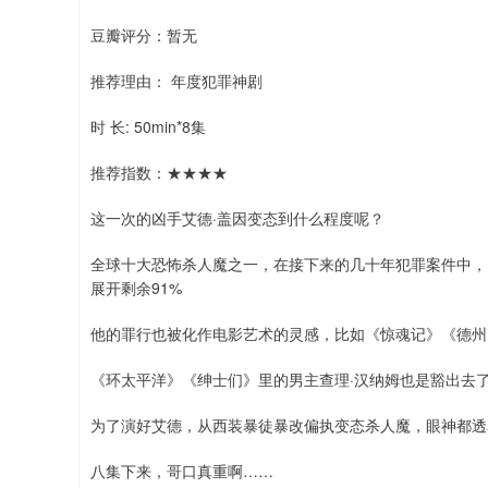
豆瓣评分：暂无
推荐理由： 年度犯罪神剧
时 长: 50min*8集
推荐指数：★★★★
这一次的凶手艾德·盖因变态到什么程度呢？
全球十大恐怖杀人魔之一，在接下来的几十年犯罪案件中，
展开剩余91%
他的罪行也被化作电影艺术的灵感，比如《惊魂记》《德州
《环太平洋》《绅士们》里的男主查理·汉纳姆也是豁出去
为了演好艾德，从西装暴徒暴改偏执变态杀人魔，眼神都透
八集下来，哥口真重啊……