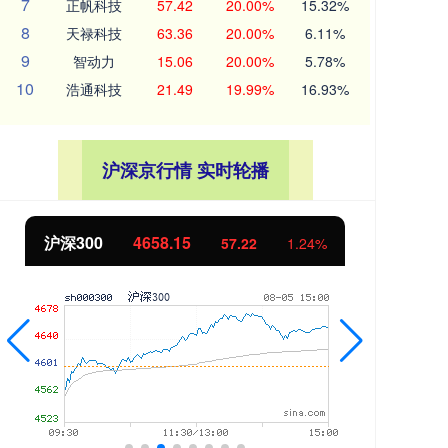
7
正帆科技
57.42
20.00%
15.32%
8
天禄科技
63.36
20.00%
6.11%
9
智动力
15.06
20.00%
5.78%
10
浩通科技
21.49
19.99%
16.93%
沪深京行情 实时轮播
沪深300
4658.15
北
57.22
1.24%