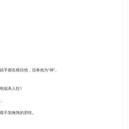
凶手都在模仿他，信奉他为“神”。
电锯杀人狂》
了。
着不加掩饰的邪性。