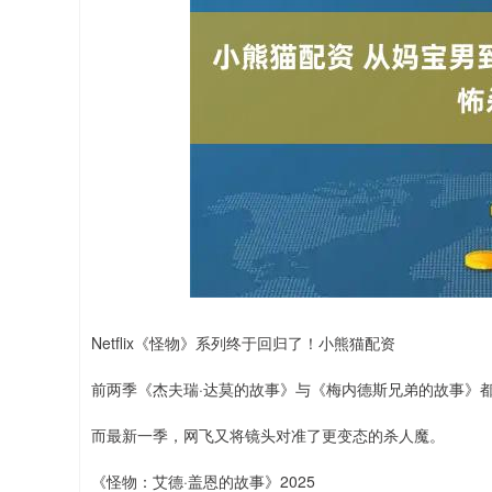
上证指数
3878.43
.00
2.60%
56.15
1.
Netflix《怪物》系列终于回归了！小熊猫配资
前两季《杰夫瑞·达莫的故事》与《梅内德斯兄弟的故事》
而最新一季，网飞又将镜头对准了更变态的杀人魔。
《怪物：艾德·盖恩的故事》2025