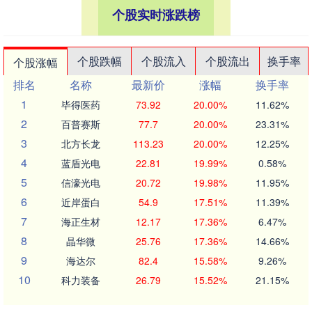
个股实时涨跌榜
个股跌幅
个股流入
个股流出
换手率
个股涨幅
排名
名称
最新价
涨幅
换手率
1
毕得医药
73.92
20.00%
11.62%
2
百普赛斯
77.7
20.00%
23.31%
3
北方长龙
113.23
20.00%
12.25%
4
蓝盾光电
22.81
19.99%
0.58%
5
信濠光电
20.72
19.98%
11.95%
6
近岸蛋白
54.9
17.51%
11.39%
7
海正生材
12.17
17.36%
6.47%
8
晶华微
25.76
17.36%
14.66%
9
海达尔
82.4
15.58%
9.26%
10
科力装备
26.79
15.52%
21.15%