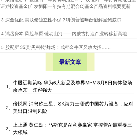
证券投资基金(广发恒阳一年持有期混合C)基金产品资料概要更新
​深金优配 美联储独立性不保？特朗普被曝酝酿解雇鲍威尔
3
​鸿岳资本 风起草原 链动山河——内蒙古打造产业转移新高地
4
​股配所 35项“黑科技”炸场！成都金牛区又放大招……
5
最新文章
牛股远期策略 华为6大新品及尊界MPV 8月5日集体登场
1、
余承东：阵容强大
倍悦网 消息称三星、SK海力士测试中国芯片设备，应对
2、
美出口限制风险
上上通 黄仁勋：马斯克是AI竞赛赢家 掌控着AI最重要三
3、
大领域