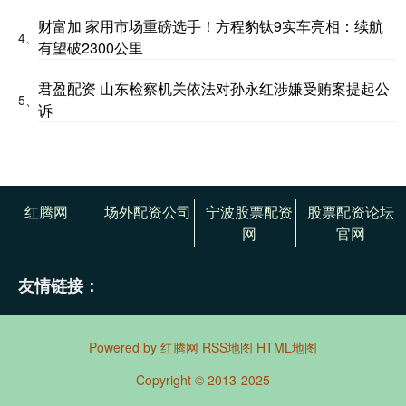
财富加 家用市场重磅选手！方程豹钛9实车亮相：续航
4、
有望破2300公里
君盈配资 山东检察机关依法对孙永红涉嫌受贿案提起公
5、
诉
红腾网
场外配资公司
宁波股票配资
股票配资论坛
网
官网
友情链接：
Powered by
红腾网
RSS地图
HTML地图
Copyright
© 2013-2025